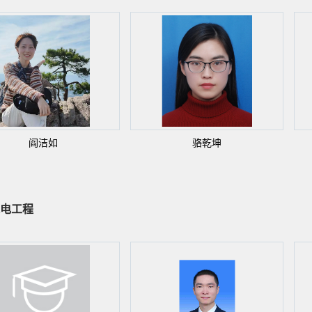
阎洁如
骆乾坤
电工程