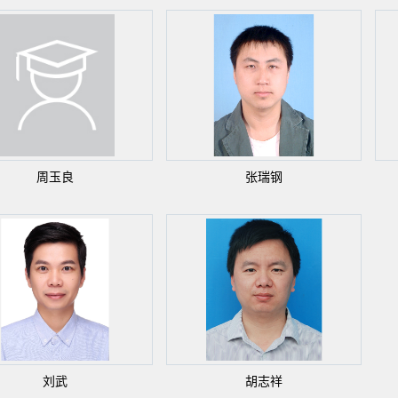
周玉良
张瑞钢
刘武
胡志祥