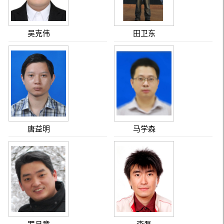
吴克伟
田卫东
唐益明
马学森