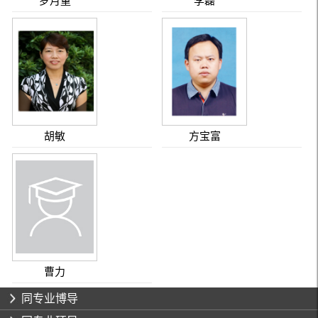
罗月童
李磊
胡敏
方宝富
曹力
同专业博导