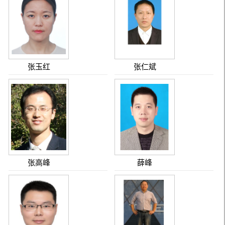
张玉红
张仁斌
张高峰
薛峰