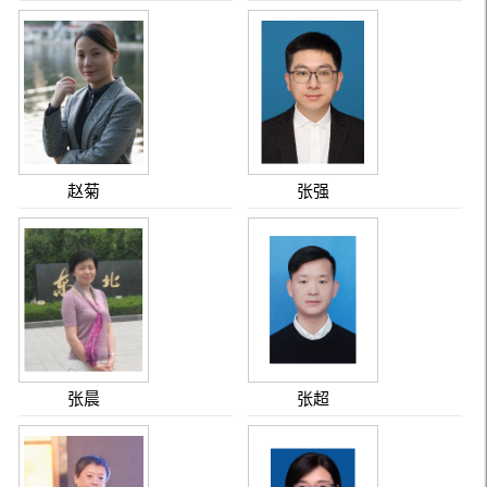
赵菊
张强
张晨
张超