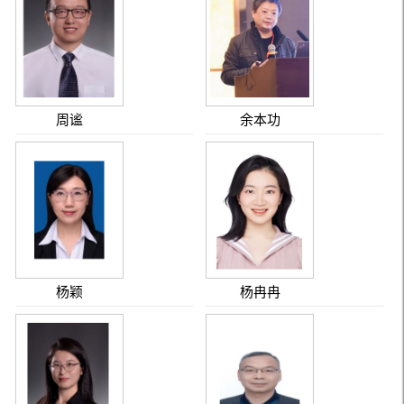
周谧
余本功
杨颖
杨冉冉