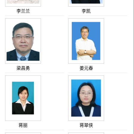
李兰兰
李凯
梁昌勇
姜元春
蒋丽
蒋翠侠