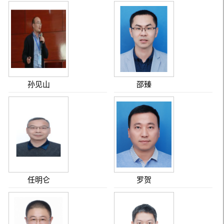
孙见山
邵臻
任明仑
罗贺