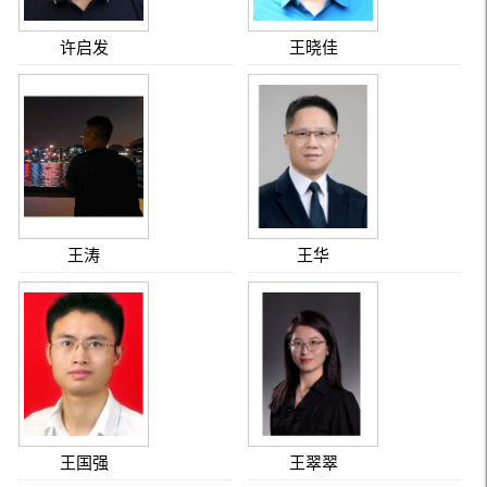
许启发
王晓佳
王涛
王华
王国强
王翠翠