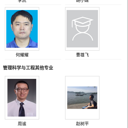
李凯
胡小建
何耀耀
曹雄飞
管理科学与工程其他专业
周谧
赵树平