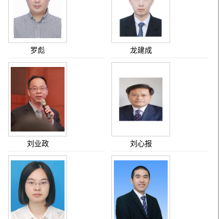
罗彪
龙建成
刘业政
刘心报