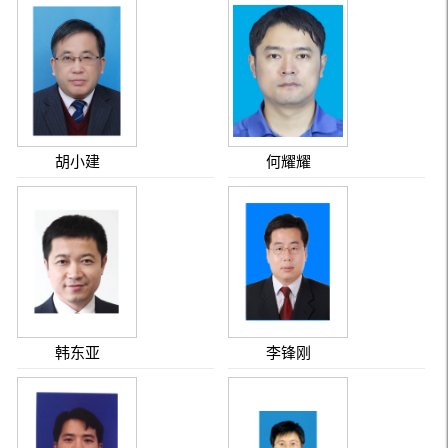
胡小建
何耀耀
韩东亚
李锋刚