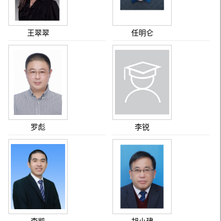
王翠翠
任明仑
罗彪
李锐