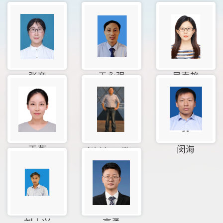
张彦
于永强
吴春艳
王燕
Weidong T...
闵海
刘士兴
高勇