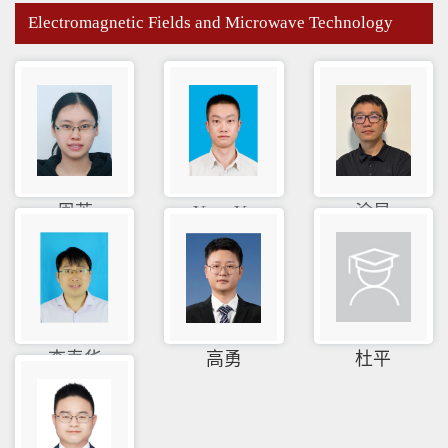
Electromagnetic Fields and Microwave Technology
周芳
Yang Yu
涂昊
李春华
高勇
杜平