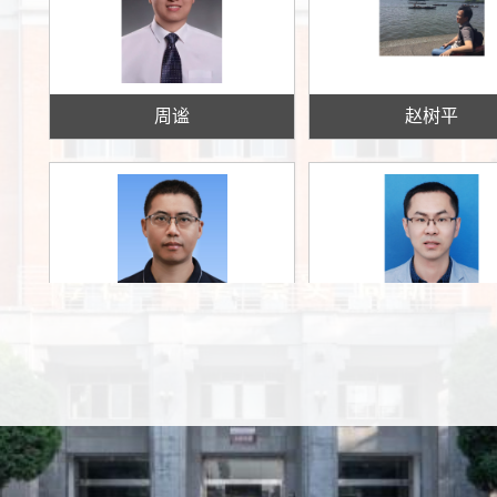
周谧
赵树平
许启发
邵臻