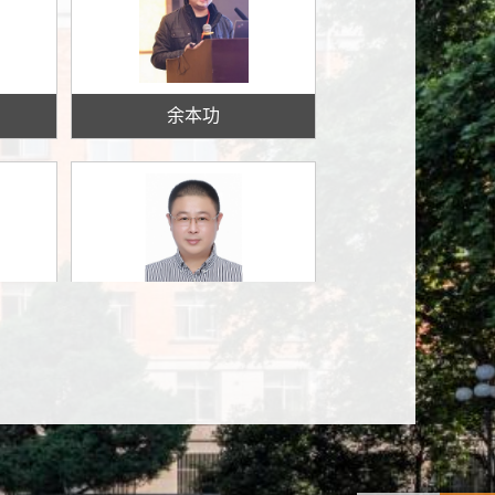
余本功
罗彪