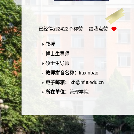
已经得到
2422
个称赞 给我点赞
教授
博士生导师
硕士生导师
教师拼音名称：
liuxinbao
电子邮箱：
lxb@hfut.edu.cn
所在单位：
管理学院
学历：
博士研究生毕业
性别：
男
学位：
博士学位
在职信息：
在职