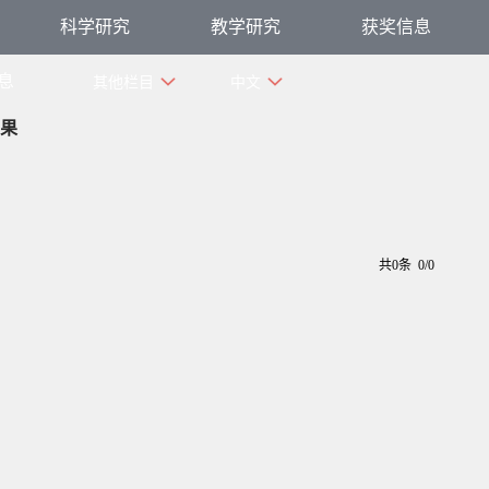
科学研究
教学研究
获奖信息
息
其他栏目
中文
果
共0条 0/0