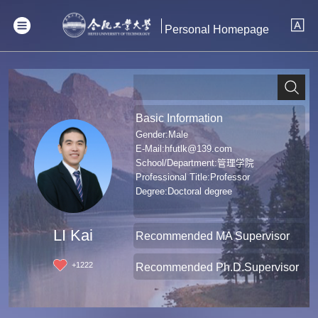
Personal Homepage
Basic Information
Gender:Male
E-Mail:
hfutlk@139.com
School/Department:管理学院
Professional Title:Professor
Degree:Doctoral degree
LI Kai
Recommended MA Supervisor
+
1222
Recommended Ph.D.Supervisor