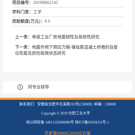
项目编号：
2019M662142
学科门类：
工学
资助额度(万元)：
8.0
上一条：
单层工业厂房地震韧性及易损性研究
下一条：
地震作用下预应力钢-镍钛筋混凝土桥墩的自复
位性能及损伤极限状态研究
同专业硕导
联系我们：安徽省合肥市屯溪路193号(230009) 邮编：230009
Copyright © 2019 合肥工业大学
皖公网安备 34011102000080号 皖ICP备05018251号-1
您是第
0000022066
位访客