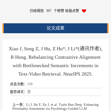
已经得到
397
个称赞 给我点赞
论文成果
Xiao J, Song Z, J Hu, Z Hu*, J Li*(通讯作者),
R Hong. Rebalancing Contrastive Alignment
with Bottlenecked Semantic Increments in
Text-Video Retrieval. NeurIPS 2025.
点击次数：
139
是否译文：
否
上一条：
Li J, He Y, Xu J, et al. Traits Run Deep: Enhancing
Personality Assessment via Psychology-Guided LLM