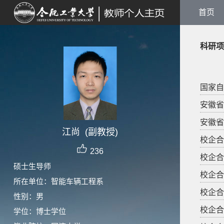
首页
科研项
国家自
安徽省
安徽省
江尚 (副教授)
校企合
236
校企合
硕士生导师
校企合
所在单位：智能车辆工程系
校企合
性别：男
校企合
学位：博士学位