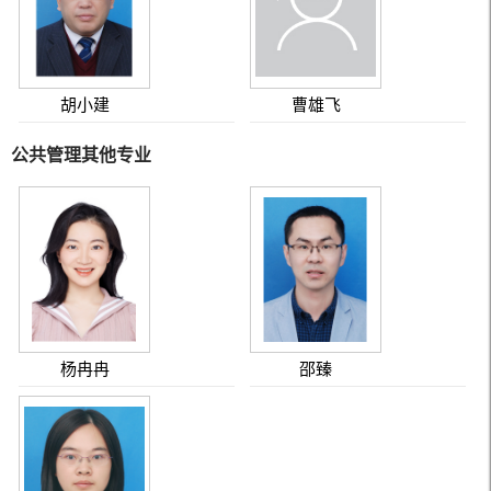
胡小建
曹雄飞
公共管理其他专业
杨冉冉
邵臻