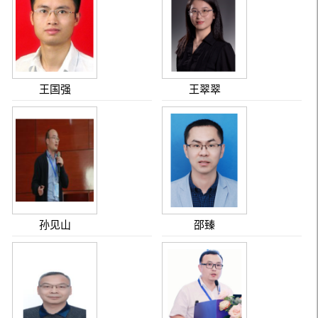
王国强
王翠翠
孙见山
邵臻