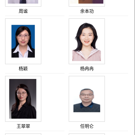
周谧
余本功
杨颖
杨冉冉
王翠翠
任明仑