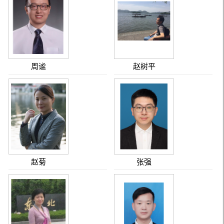
周谧
赵树平
赵菊
张强