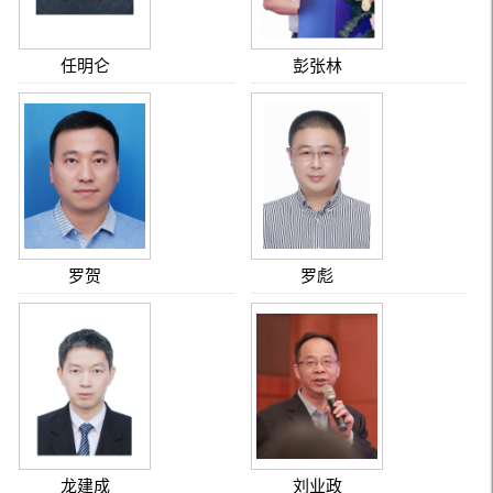
任明仑
彭张林
罗贺
罗彪
龙建成
刘业政