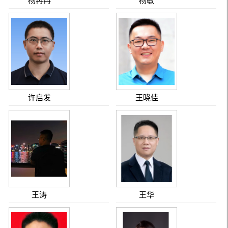
杨冉冉
杨敏
许启发
王晓佳
王涛
王华