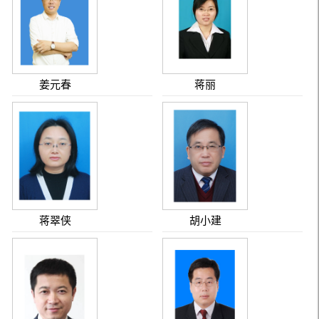
姜元春
蒋丽
蒋翠侠
胡小建