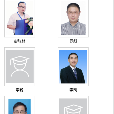
彭张林
罗彪
李锐
李凯