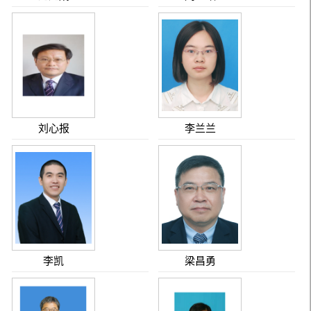
刘心报
李兰兰
李凯
梁昌勇