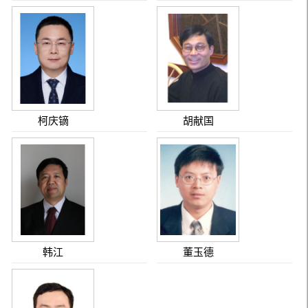
柯庆镝
胡献国
韩江
董玉德