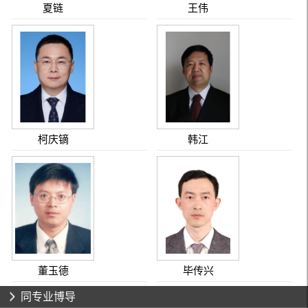
夏链
王伟
柯庆镝
韩江
董玉德
毕传兴
同专业博导