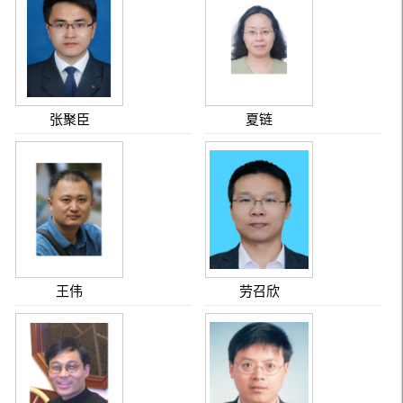
张聚臣
夏链
王伟
劳召欣