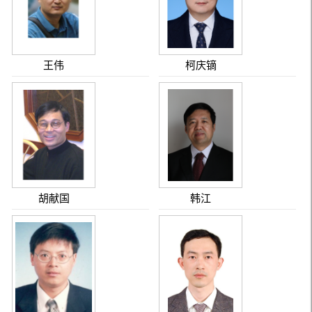
王伟
柯庆镝
胡献国
韩江