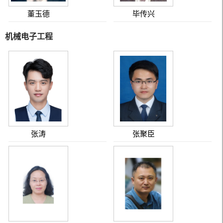
董玉德
毕传兴
机械电子工程
张涛
张聚臣