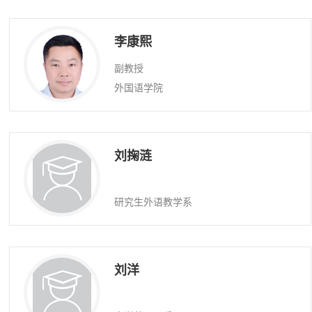
李康熙
副教授
外国语学院
刘掬涟
研究生外语教学系
刘洋