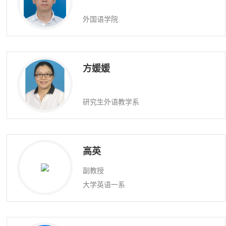
外国语学院
方媛媛
研究生外语教学系
高英
副教授
大学英语一系