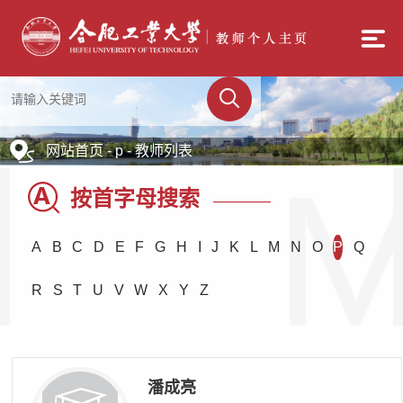
网站首页
- p - 教师列表
按首字母搜索
————
A
B
C
D
E
F
G
H
I
J
K
L
M
N
O
P
Q
R
S
T
U
V
W
X
Y
Z
潘成亮