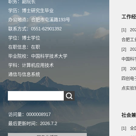
职务：副院长
学历：博士研究生毕业
工作经
办公地点：合肥市屯溪路193号
联系方式：0551-62901392
[1] 2
学位：博士学位
合肥工业
在职信息：在职
[2] 20
毕业院校：中国科学技术大学
中国科学
学科：计算机应用技术
[3] 20
通信与信息系统
四创电
点实验
访问量：
0000008917
社会兼
最后更新时间：
2026
.
7
.
2
[1]