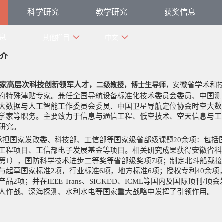
科学研究
教学研究
获奖信息
息
其他栏目
中文
介
伟
家
高层次科技创新领军人才，
二级教授，博士生导师，
安徽省学术和
府特殊津贴专家。兼任全国导航设备标准化技术委员会委员、中国测
大数据与人工智能工作委员会委员、中国卫星导航定位协会时空大数
学家等职务。
主要致力于信息与通信工程、低空技术、空天信息与工
研究。
担国家发改委、科技部、工信部
等国家级省部级课题
20余项：
包括
工程项目、工信部电子发展基金等项目。相关研究成果获得安徽省科
第1），国防科学技术进步二等奖等省部级奖项7项；制
定北斗船载接收
与起草国家标准2项，行业标准6项，地方标准6项；授权专利40余项
品2项；并在IEEE Trans、SIGKDD、ICML等国内及国际顶刊/顶
人作战、深海探测、水利水电等国家重大战略中发挥了引领作用。