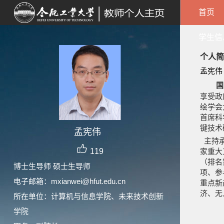
首页
学生信
个人简
孟宪
国
享受政
绘学会
首席科
键技术
孟宪伟
主持承
119
家重大
（排名
博士生导师 硕士生导师
项、参
电子邮箱：
mxianwei@hfut.edu.cn
重点新产
济、无
所在单位：计算机与信息学院、未来技术创新
学院