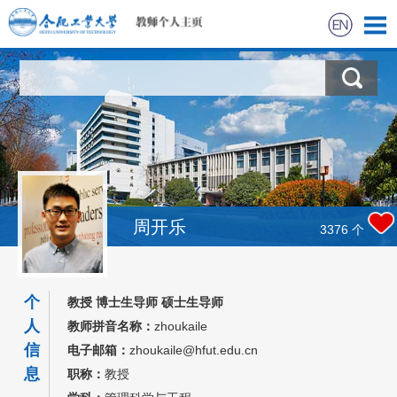
首页
周开乐
3376
个
个
教授 博士生导师 硕士生导师
人
教师拼音名称：
zhoukaile
信
电子邮箱：
zhoukaile@hfut.edu.cn
息
职称：
教授