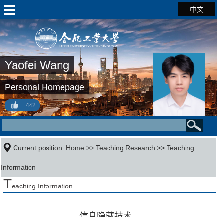
中文
Yaofei Wang
Personal Homepage
442
Current position:
Home
>>
Teaching Research
>>
Teaching
Information
T
eaching Information
信息隐藏技术