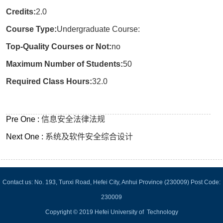
Credits:
2.0
Course Type:
Undergraduate Course:
Top-Quality Courses or Not:
no
Maximum Number of Students:
50
Required Class Hours:
32.0
Pre One :
信息安全法律法规
Next One :
系统及软件安全综合设计
Contact us: No. 193, Tunxi Road, Hefei City, Anhui Province (230009) Post Code:
230009
Copyright © 2019 Hefei University of Technology