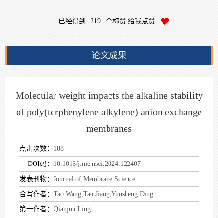
已经得到
219
个称赞 给我点赞
论文成果
Molecular weight impacts the alkaline stability
of poly(terphenylene alkylene) anion exchange
membranes
点击次数：
188
DOI码：
10.1016/j.memsci.2024.122407
发表刊物：
Journal of Membrane Science
合写作者：
Tao Wang,Tao Jiang,Yunsheng Ding
第一作者：
Qianjun Ling