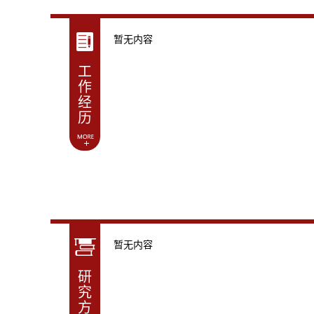
暂无内容
工
作
经
历
暂无内容
研
究
方