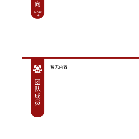
向
暂无内容
团
队
成
员