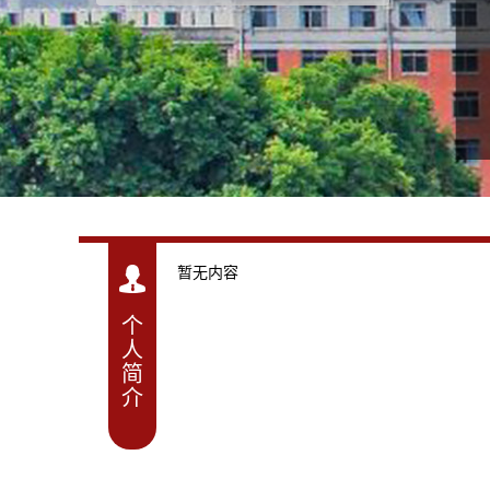
+
24
暂无内容
个
人
简
介