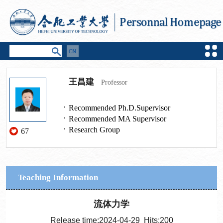
王昌建
Professor
Recommended Ph.D.Supervisor
Recommended MA Supervisor
Research Group
67
Teaching Information
流体力学
Release time:2024-04-29 Hits:
200