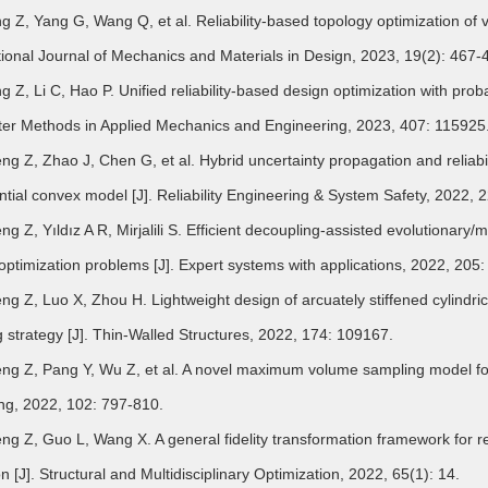
Z, Yang G, Wang Q, et al. Reliability-based topology optimization of vib
tional Journal of Mechanics and Materials in Design, 2023, 19(2): 467-
Z, Li C, Hao P. Unified reliability-based design optimization with proba
r Methods in Applied Mechanics and Engineering, 2023, 407: 115925
 Z, Zhao J, Chen G, et al. Hybrid uncertainty propagation and reliabili
tial convex model [J]. Reliability Engineering & System Safety, 2022, 
 Z, Yıldız A R, Mirjalili S. Efficient decoupling-assisted evolutionary/
optimization problems [J]. Expert systems with applications, 2022, 205
 Z, Luo X, Zhou H. Lightweight design of arcuately stiffened cylindri
g strategy [J]. Thin-Walled Structures, 2022, 174: 109167.
 Z, Pang Y, Wu Z, et al. A novel maximum volume sampling model for re
ng, 2022, 102: 797-810.
 Z, Guo L, Wang X. A general fidelity transformation framework for reli
on [J]. Structural and Multidisciplinary Optimization, 2022, 65(1): 14.