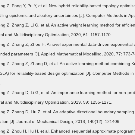
 Z, Pang Y, Pu Y, et al. New hybrid reliability-based topology optimiz
dling epistemic and aleatory uncertainties [J]. Computer Methods in A
 Z, Zhang Z, Li G, et al. An active weight learning method for efficient r
ral and Multidisciplinary Optimization, 2020, 61: 1157-1170.
 Z, Zhang Z, Zhou H. A novel experimental data-driven exponential co
nded parameters [J]. Applied Mathematical Modelling, 2020, 77: 773-7
 Z, Zhang Z, Zhang D, et al. An active learning method combining Kri
LA) for reliability-based design optimization [J]. Computer Methods i
.
 Z, Zhang D, Li G, et al. An importance learning method for non-probabil
ral and Multidisciplinary Optimization, 2019, 59: 1255-1271.
 Z, Zhang D, Liu Z, et al. An adaptive directional boundary sampling me
ation [J]. Journal of Mechanical Design, 2018, 140(12): 121406.
 Z, Zhou H, Hu H, et al. Enhanced sequential approximate programmin