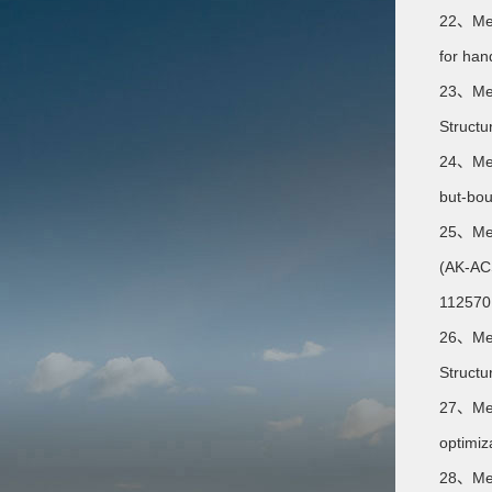
22、Meng
for han
23、Meng
Structu
24、Meng
but-bou
25、Meng
(AK-ACS
112570
26、Meng
Structu
27、Meng
optimiz
28、Meng