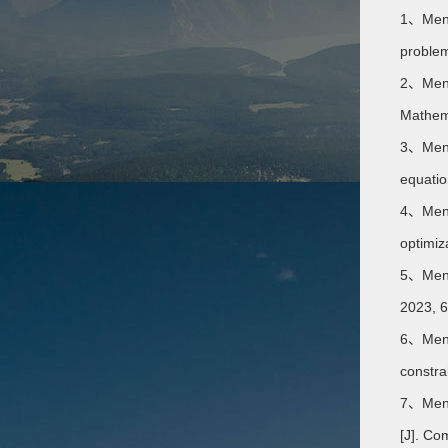
1、Meng 
problem
2、Meng 
Mathema
3、Meng 
equatio
4、Meng 
optimiz
5、Meng 
2023, 6
6、Meng 
constra
7、Meng 
[J]. Co