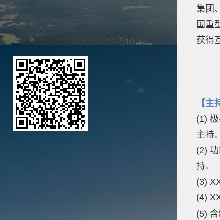
集团
国重
获得
【主
(1)
极
主持
(2)
持。
(3)
(4)
X
(5)