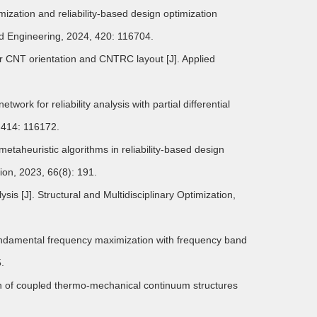
zation and reliability-based design optimization
d Engineering, 2024, 420: 116704.
r CNT orientation and CNTRC layout [J]. Applied
k for reliability analysis with partial differential
 414: 116172.
 metaheuristic algorithms in reliability-based design
tion, 2023, 66(8): 191.
is [J]. Structural and Multidisciplinary Optimization,
fundamental frequency maximization with frequency band
.
on of coupled thermo-mechanical continuum structures