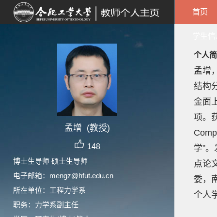
首页
学生信
个人简
孟增
结构
金面
项。获
孟增 (教授)
Com
148
学”。
博士生导师 硕士生导师
点论
电子邮箱：
mengz@hfut.edu.cn
委，
所在单位：工程力学系
个人学术网
职务：力学系副主任