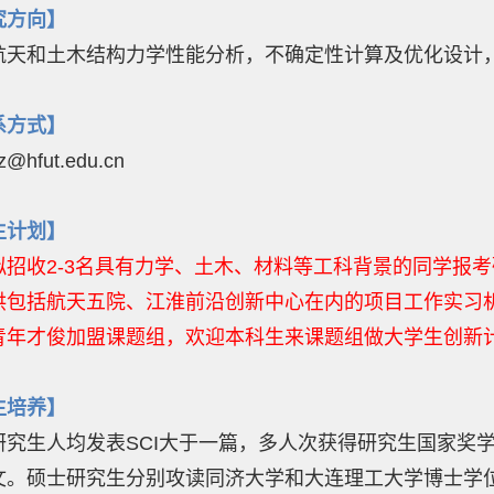
究方向】
航天和土木结构力学性能分析，不确定性计算及优化设计
系方式】
@hfut.edu.cn
生计划】
拟招收2-3名具有力学、土木、材料等工科背景的同学报
供包括航天五院、
江淮前沿创新中心
在内的项目工作实习
青年才俊加盟课题组，欢迎本科生来课题组做大学生创新
生培养】
研究生人均发表SCI大于一篇，多人次获得研究
生国家奖
文。硕士研究生分别攻读同济大学和大连理工大学博士学