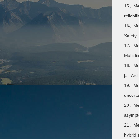
15、Meng
reliabi
16、Meng
Safety,
17、Meng
Multidi
18、Meng
[J]. Ar
19、Meng
uncerta
20、Meng
asympto
21、Meng
hybrid 