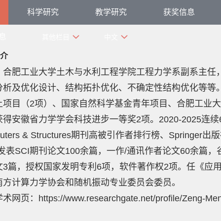
科学研究
教学研究
获奖信息
息
其他栏目
中文
介
，合肥工业大学土木与水利工程学院工程力学系副系主任
分析及优化设计、结构拓扑优化、
不确定性结构优化
等等
上项目（2项）、国家自然科学基金青年项目、合肥工业大
得安徽省力学学会科技进步一等奖2项。2020-2025连
puters & Structures期刊高被引作者排行榜、Spri
发表SCI期刊论文100余篇，一作/通讯作者论文60余篇，
文3篇，授权国家发明专利6项，软件著作权2项。任《应
南方计算力学协会和随机振动专业委员会委员。
页：https://www.researchgate.net/profile/Zeng-Men