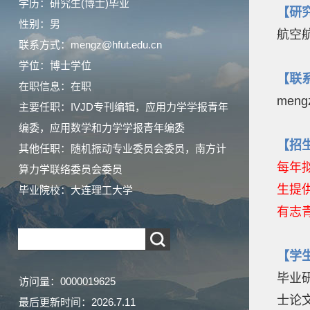
学历：研究生(博士)毕业
【研
性别：男
航空
联系方式：mengz@hfut.edu.cn
学位：博士学位
【联
在职信息：在职
mengz
主要任职：IVJD专刊编辑，应用力学学报青年
编委，应用数学和力学学报青年编委
【招
其他任职：随机振动专业委员会委员，南方计
每年
算力学联络委员会委员
生提
毕业院校：大连理工大学
有志
【学
毕业
访问量：
0000019625
士论
最后更新时间：
2026
.
7
.
11