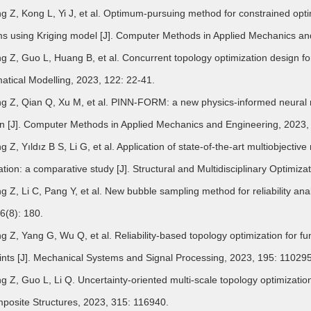
Z, Kong L, Yi J, et al. Optimum-pursuing method for constrained optimi
s using Kriging model [J]. Computer Methods in Applied Mechanics an
Z, Guo L, Huang B, et al. Concurrent topology optimization design fo
tical Modelling, 2023, 122: 22-41.
Z, Qian Q, Xu M, et al. PINN-FORM: a new physics-informed neural networ
n [J]. Computer Methods in Applied Mechanics and Engineering, 2023,
Z, Yıldız B S, Li G, et al. Application of state-of-the-art multiobjective
ation: a comparative study [J]. Structural and Multidisciplinary Optimiza
Z, Li C, Pang Y, et al. New bubble sampling method for reliability analys
6(8): 180.
Z, Yang G, Wu Q, et al. Reliability-based topology optimization for 
ints [J]. Mechanical Systems and Signal Processing, 2023, 195: 110295
Z, Guo L, Li Q. Uncertainty-oriented multi-scale topology optimizati
mposite Structures, 2023, 315: 116940.