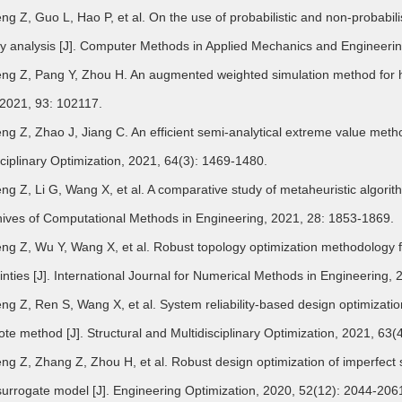
 Z, Guo L, Hao P, et al. On the use of probabilistic and non-probabilis
lity analysis [J]. Computer Methods in Applied Mechanics and Engineeri
 Z, Pang Y, Zhou H. An augmented weighted simulation method for high-
 2021, 93: 102117.
 Z, Zhao J, Jiang C. An efficient semi-analytical extreme value method f
sciplinary Optimization, 2021, 64(3): 1469-1480.
 Z, Li G, Wang X, et al. A comparative study of metaheuristic algorith
chives of Computational Methods in Engineering, 2021, 28: 1853-1869.
 Z, Wu Y, Wang X, et al. Robust topology optimization methodology fo
inties [J]. International Journal for Numerical Methods in Engineering,
 Z, Ren S, Wang X, et al. System reliability-based design optimizatio
te method [J]. Structural and Multidisciplinary Optimization, 2021, 63(
 Z, Zhang Z, Zhou H, et al. Robust design optimization of imperfect s
surrogate model [J]. Engineering Optimization, 2020, 52(12): 2044-206