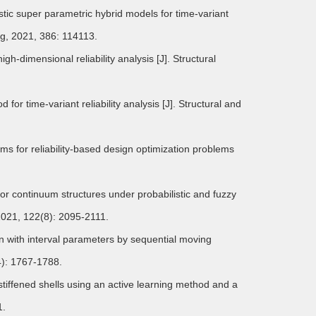
tic super parametric hybrid models for time-variant
ng, 2021, 386: 114113.
dimensional reliability analysis [J]. Structural
or time-variant reliability analysis [J]. Structural and
ms for reliability-based design optimization problems
r continuum structures under probabilistic and fuzzy
 2021, 122(8): 2095-2111.
n with interval parameters by sequential moving
4): 1767-1788.
tiffened shells using an active learning method and a
1.