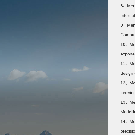
8、Meng 
Interna
9、Meng 
Compute
10、Meng
exponen
11、Meng
design 
12、Meng
learnin
13、Meng
Modelli
14、Meng
precisi