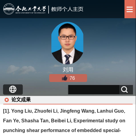
刘用
76
论文成果
[1]. Yong Liu, Zhuofei Li, Jingfeng Wang, Lanhui Guo,
Fan Ye, Shasha Tan, Beibei Li, Experimental study on
punching shear performance of embedded special-