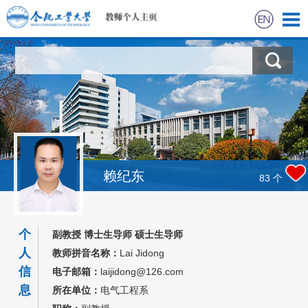
首页
科学研究
教学研究
获奖信息
赖纪东
83
个
招生信息
个
副教授 博士生导师 硕士生导师
学生信息
人
教师拼音名称：
Lai Jidong
信
电子邮箱：
laijidong@126.com
我的相册
息
所在单位：
电气工程系