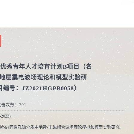
性别：
在职信
毕业院
学科：
年度优秀青年人才培育计划B项目（名
地层震电波场理论和模型实验研
目编号：JZ2021HGPB0058）
点击次数：
201
023)
观各向同性孔隙介质中地震-电磁耦合波场理论模拟和模型实验研究，