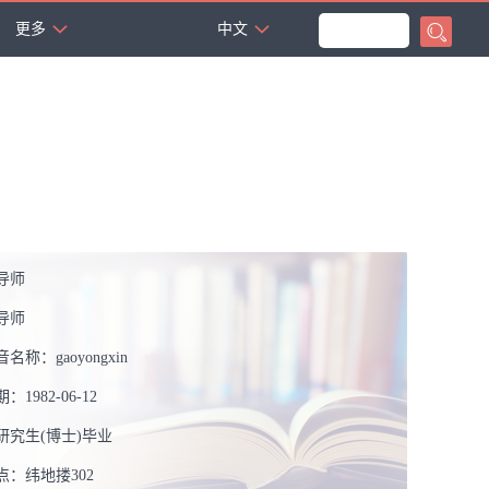
更多
中文
导师
导师
音名称：
gaoyongxin
期：
1982-06-12
研究生(博士)毕业
点：
纬地搂302