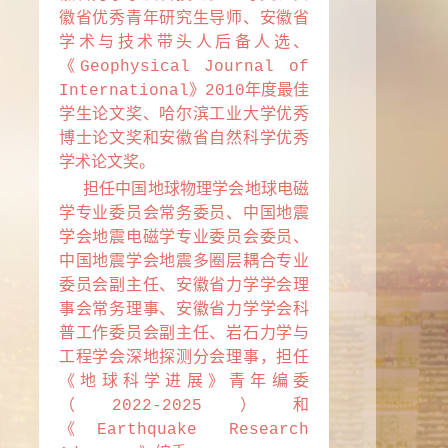
徽省优秀青年研究生导师、安徽省
学术与技术带头人后备人选、
《Geophysical Journal of
International》2010年度最佳
学生论文奖、哈尔滨工业大学优秀
博士论文奖和安徽省自然科学优秀
学术论文奖。
担任中国地球物理学会地球电磁
学专业委员会常务委员、中国地震
学会地震电磁学专业委员会委员、
中国地震学会地震多圈层耦合专业
委员会副主任、安徽省力学学会理
事会常务理事、安徽省力学学会科
普工作委员会副主任、岩石力学与
工程学会深地探测分会理事，担任
《地球科学进展》青年编委
（2022-2025）和
《Earthquake Research