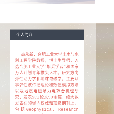
男
息：
在职
校：
哈尔滨工业大学
固体力学
个人简介
高永新，合肥工业大学土木与水
利工程学院教授，博士生导师，入
选合肥工业大学“斛兵学者”和国家
万人计划青年拔尖人才。研究方向
弹性动力学和地球电磁学，主要从
事弹性波传播理论和数值模拟方法
以及地震电磁场力电耦合机理研
究，发表SCI论文50余篇，绝大数
发表在领域内权威和顶级期刊上，
包括Geophysical Research