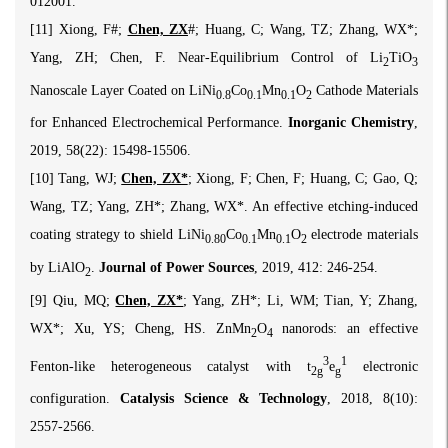
012001.
[11] Xiong, F#;
Chen, ZX
#; Huang, C; Wang, TZ; Zhang, WX*;
Yang, ZH; Chen, F. Near-Equilibrium Control of Li
TiO
2
3
Nanoscale Layer Coated on LiNi
Co
Mn
O
Cathode Materials
0.8
0.1
0.1
2
for Enhanced Electrochemical Performance.
Inorganic Chemistry
,
2019, 58(22): 15498-15506.
[10] Tang, WJ;
Chen, ZX*
; Xiong, F; Chen, F; Huang, C; Gao, Q;
Wang, TZ; Yang, ZH*; Zhang, WX*. An effective etching-induced
coating strategy to shield LiNi
Co
Mn
O
electrode materials
0.80
0.1
0.1
2
by LiAlO
.
Journal of Power Sources
, 2019, 412: 246-254.
2
[9] Qiu, MQ;
Chen, ZX*
; Yang, ZH*; Li, WM; Tian, Y; Zhang,
WX*; Xu, YS; Cheng, HS. ZnMn
O
nanorods: an effective
2
4
3
1
Fenton-like heterogeneous catalyst with t
e
electronic
2g
g
configuration.
Catalysis Science & Technology
, 2018, 8(10):
2557-2566.