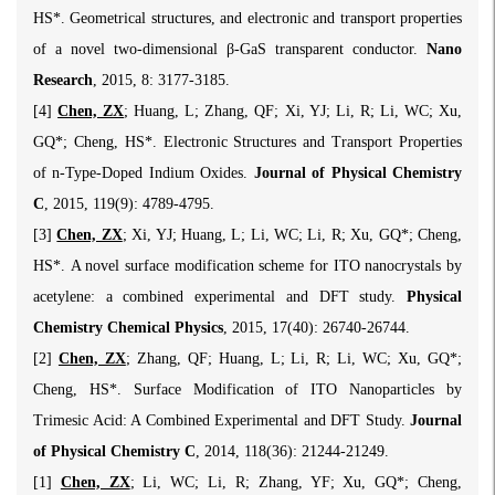
HS*. Geometrical structures, and electronic and transport properties
of a novel two-dimensional β-GaS transparent conductor.
Nano
Research
, 2015, 8: 3177-3185.
[4]
Chen, ZX
; Huang, L; Zhang, QF; Xi, YJ; Li, R; Li, WC; Xu,
GQ*; Cheng, HS*. Electronic Structures and Transport Properties
of n-Type-Doped Indium Oxides.
Journal of Physical Chemistry
C
, 2015, 119(9): 4789-4795.
[3]
Chen, ZX
; Xi, YJ; Huang, L; Li, WC; Li, R; Xu, GQ*; Cheng,
HS*. A novel surface modification scheme for ITO nanocrystals by
acetylene: a combined experimental and DFT study.
Physical
Chemistry Chemical Physics
, 2015, 17(40): 26740-26744.
[2]
Chen, ZX
; Zhang, QF; Huang, L; Li, R; Li, WC; Xu, GQ*;
Cheng, HS*. Surface Modification of ITO Nanoparticles by
Trimesic Acid: A Combined Experimental and DFT Study.
Journal
of Physical Chemistry C
, 2014, 118(36): 21244-21249.
[1]
Chen, ZX
; Li, WC; Li, R; Zhang, YF; Xu, GQ*; Cheng,