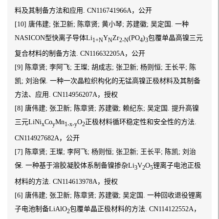
料及其制备方法和应用. CN116741966A，公开
[10] 唐伟建; 张卫新; 陈章贤; 黄小琴; 苏建徽; 吴定国. 一种
NASICON型快离子导体Li
Y
Zr
(PO
)
包覆单晶高镍三元
1+N
N
2-N
4
3
复合材料的制备方法. CN116632205A，公开
[9] 陈章贤; 李阿飞; 王璨; 胡成志; 张卫新; 杨则恒; 王长平; 陈
凯; 刘治保. 一种一次晶粒织构化的无锰高镍正极材料及其制备
方法、应用. CN114956207A，授权
[8] 唐伟建; 张卫新; 陈章贤; 苏建徽; 赖纪东; 吴定国. 提升高镍
三元LiNi
Co
Mn
O
正极材料循环稳定性和安全性的方法.
x
y
1-x-y
2
CN114927682A，公开
[7] 陈章贤; 王璨; 李阿飞; 杨则恒; 张卫新; 王长平; 陈凯; 刘治
保. 一种基于溶胶凝胶体系制备镍掺杂Li
V
O
锂离子电池正极
3
2
5
材料的方法. CN114613978A，授权
[6] 唐伟建; 张卫新; 陈章贤; 苏建徽; 吴定国. 一种回收退役锂离
子电池制备LiAlO
包覆单晶正极材料的方法. CN114122552A，
2