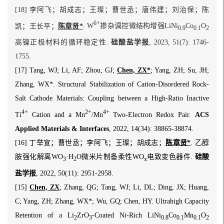
[18] 李阿飞；胡成志；王璨；曹世丞；唐伟建；刘治保；陈
6+
凯；王长平；
陈章贤*
. W
掺杂调控微结构增强LiNi
Co
O
0.9
0.1
2
高镍正极材料的循环稳定性.
硅酸盐学报
,
2023, 51(7): 1746-
1755.
[17] Tang, WJ; Li, AF; Zhou, GJ;
Chen, ZX*
; Yang, ZH; Su, JH;
Zhang, WX*. Structural Stabilization of Cation-Disordered Rock-
Salt Cathode Materials: Coupling between a High-Ratio Inactive
4+
2+
4+
Ti
Cation and a Mn
/Mn
Two-Electron Redox Pair.
ACS
Applied Materials & Interfaces
, 2022, 14(34): 38865-38874.
[16] 丁举宣；曹世丞；李阿飞；王璨；胡成志；
陈章贤*
. 乙醇
胺强化解离WO
·H
O微米片制备柔性WO
电致变色器件.
硅酸
3
2
x
盐学报
, 2022, 50(11): 2951-2958.
[15]
Chen, ZX
; Zhang, QG; Tang, WJ; Li, DL; Ding, JX; Huang,
C; Yang, ZH; Zhang, WX*; Wu, GQ; Chen, HY. Ultrahigh Capacity
Retention of a Li
ZrO
-Coated Ni-Rich LiNi
Co
Mn
O
2
3
0.8
0.1
0.1
2