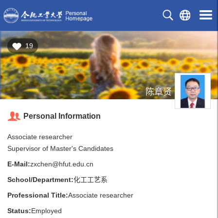
19
陈章贤
Personal Information
Associate researcher
Supervisor of Master's Candidates
E-Mail:
zxchen@hfut.edu.cn
School/Department:
化工工艺系
Professional Title:
Associate researcher
Status:
Employed