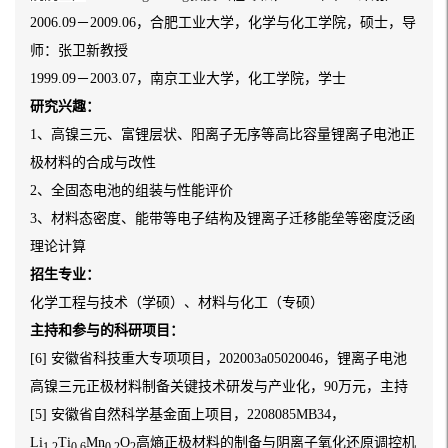
2006.09－2009.06，合肥工业大学，化学与化工学院，硕士，导
师：张卫新教授
1999.09－2003.07，南京工业大学，化工学院，学士
研究兴趣：
1、高镍三元、富锂层状、阳离子无序等高比容量锂离子电池正
极材料的合成与改性
2、全固态电池的组装与性能评价
3、材料态密度、能带等电子结构及锂离子迁移能垒等密度泛函
理论计算
招生专业：
化学工程与技术（学硕）、材料与化工（专硕）
主持和参与的科研项目：
[6] 安徽省科技重大专项项目，202003a05020046，锂离子电池
高镍三元正极材料制备关键技术研发与产业化，90万元，主持
[5] 安徽省自然科学基金面上项目，2208085MB34，
Li
Ti
Mn
O
高熵正极材料的制备与阴离子氧化还原调控机
1.2
0.6
0.2
2