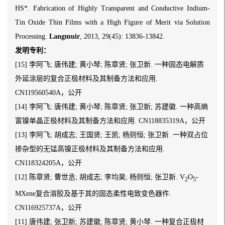
HS*. Fabrication of Highly Transparent and Conductive Indium-
Tin Oxide Thin Films with a High Figure of Merit via Solution
Processing.
Langmuir
, 2013, 29(45): 13836-13842.
发明专利：
[15] 李阿飞; 唐伟建; 黄小琴; 陈章贤; 张卫新. 一种固态电解质
外延涂层的复合正极材料及其制备方法和应用.
CN119560540A，公开
[14] 李阿飞; 唐伟建; 黄小琴; 陈章贤; 张卫新; 苏建徽. 一种高熵
富镍单晶正极材料及其制备方法和应用. CN118835319A，公开
[13] 李阿飞; 胡成志; 王国贤; 王凯; 杨则恒; 张卫新. 一种双占位
掺杂型的无锰高镍正极材料及其制备方法和应用.
CN118324205A，公开
[12] 陈章贤; 曹世丞; 胡成志; 李均昊; 杨则恒; 张卫新. V
O
-
2
5
MXene复合溶胶及基于其的固态柔性电致变色器件.
CN116925737A，公开
[11] 唐伟建; 张卫新; 苏建徽; 陈章贤; 黄小琴. 一种复合正极材