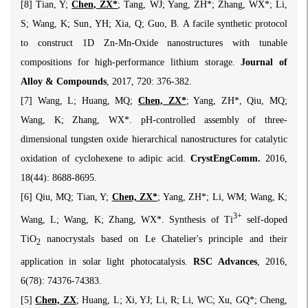
[8] Tian, Y;
Chen, ZX*
; Tang, WJ; Yang, ZH*; Zhang, WX*; Li,
S; Wang, K; Sun, YH; Xia, Q; Guo, B. A facile synthetic protocol
to construct 1D Zn-Mn-Oxide nanostructures with tunable
compositions for high-performance lithium storage.
Journal of
Alloy & Compounds
, 2017, 720: 376-382.
[7] Wang, L; Huang, MQ;
Chen, ZX*
; Yang, ZH*, Qiu, MQ;
Wang, K; Zhang, WX*. pH-controlled assembly of three-
dimensional tungsten oxide hierarchical nanostructures for catalytic
oxidation of cyclohexene to adipic acid.
CrystEngComm.
2016,
18(44): 8688-8695.
[6] Qiu, MQ; Tian, Y;
Chen, ZX*
; Yang, ZH*; Li, WM; Wang, K;
3+
Wang, L; Wang, K; Zhang, WX*. Synthesis of Ti
self-doped
TiO
nanocrystals based on Le Chatelier's principle and their
2
application in solar light photocatalysis.
RSC Advances
, 2016,
6(78): 74376-74383.
[5]
Chen, ZX
; Huang, L; Xi, YJ; Li, R; Li, WC; Xu, GQ*; Cheng,