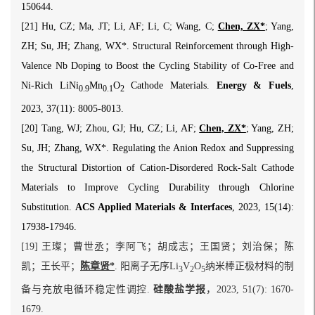
150644.
[21] Hu, CZ; Ma, JT; Li, AF; Li, C; Wang, C;
Chen, ZX*
; Yang,
ZH; Su, JH; Zhang, WX*. Structural Reinforcement through High-
Valence Nb Doping to Boost the Cycling Stability of Co-Free and
Ni-Rich LiNi
Mn
O
Cathode Materials.
Energy & Fuels
,
0.9
0.1
2
2023, 37(11): 8005-8013.
[20] Tang, WJ; Zhou, GJ; Hu, CZ; Li, AF;
Chen, ZX*
; Yang, ZH;
Su, JH; Zhang, WX*. Regulating the Anion Redox and Suppressing
the Structural Distortion of Cation-Disordered Rock-Salt Cathode
Materials to Improve Cycling Durability through Chlorine
Substitution.
ACS Applied Materials & Interfaces
, 2023, 15(14):
17938-17946.
[19] 王璨；曹世丞；李阿飞；胡成志；王国贤；刘治保；陈
凯；王长平；
陈章贤*
. 阳离子无序Li
V
O
纳米棒正极材料的制
3
2
5
备与充放电循环稳定性调控.
硅酸盐学报
，2023, 51(7): 1670-
1679.