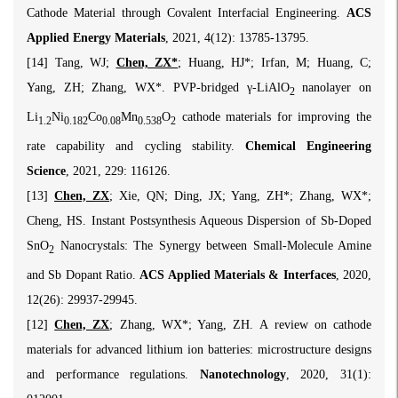
Cathode Material through Covalent Interfacial Engineering.
ACS
Applied Energy Materials
, 2021, 4(12): 13785-13795.
[14] Tang, WJ;
Chen, ZX*
; Huang, HJ*; Irfan, M; Huang, C;
Yang, ZH; Zhang, WX*. PVP-bridged γ-LiAlO
nanolayer on
2
Li
Ni
Co
Mn
O
cathode materials for improving the
1.2
0.182
0.08
0.538
2
rate capability and cycling stability.
Chemical Engineering
Science
, 2021, 229: 116126.
[13]
Chen, ZX
; Xie, QN; Ding, JX; Yang, ZH*; Zhang, WX*;
Cheng, HS. Instant Postsynthesis Aqueous Dispersion of Sb-Doped
SnO
Nanocrystals: The Synergy between Small-Molecule Amine
2
and Sb Dopant Ratio.
ACS Applied Materials & Interfaces
, 2020,
12(26): 29937-29945.
[12]
Chen, ZX
; Zhang, WX*; Yang, ZH. A review on cathode
materials for advanced lithium ion batteries: microstructure designs
and performance regulations.
Nanotechnology
, 2020, 31(1):