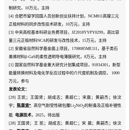
制研究，10万元，主持
[4] 合肥市留学回国人员创新创业扶持计划，NCM811高镍三元
正极材料的同步改性技术研发，10万元，主持
[3] 中央高校基本科研业务费项目，JZ2018YYPY0299，高比容
量三元正极材料NCA的研发与改性技术，15万元，主持
[2] 安徽省自然科学基金面上项目，1708085ME111，基于类石
墨烯材料β-GaS的柔性透明导电薄膜研究，8万元，主持
[1] 国家自然科学基金重大研究计划集成项目，91834301，新型
能量转换材料及电化学反应过程中的介尺度机制及调控， 1000
万元，参与
发表论文：
[29] 王凯；王国贤；胡成志；黄超仁；宋晨；黄嗣杰；徐汶
宇；
陈章贤*
. 高空气耐受性碳包覆Li
NiO
的制备及正极补锂性
2
2
能.
电源技术
，2025，待出版
[28] 王国贤；王 凯；胡成志；黄超仁；宋 晨；黄嗣杰；徐汶