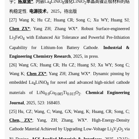
宇；
陈章贤*
. 内嵌La
LiNiO
强化LiNiO
单晶高镍正极材料的结
4
8
2
构稳定性.
电源技术
，2025，待出版
[27] Wang K; Hu CZ; Huang CR; Song C; Xu WY; Huang SJ;
Chen ZX*
; Yang ZH; Zhang WX*. Robust Surface-engineered
Li
FeO
with Enhanced Air Tolerance and Powerful Pre-lithiation
5
4
Capability for Lithium-Ion Battery Cathode.
Industrial &
Engineering Chemistry Research
, 2025, in press.
[26] Wang GX; Huang CR; Hu CZ; Huang SJ; Xu WY; Song C;
Wang K;
Chen ZX*
; Yang ZH; Zhang WX*. Dynamic pinning by
embedded La
LiNiO
for novel and advanced high-nickel cathode
4
8
materials of LiNi
Co
Ti
O
.
Chemical Engineering
0.9
0.085
0.015
2
Journal
, 2025, 523: 168403.
[25] Hu, CZ; Wang, C; Wang, GX; Wang, K; Huang, CR; Song, C;
Chen, ZX*
; Yang, ZH; Zhang, WX*. High-Energy-Density
Cathode Material Achieved by Upgrading Low-Voltage Li
V
O
via
3
2
5