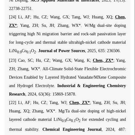
Ni Doping.
ACS Applied Materials & Interfaces
, 2025, 17(15):
22738-22751.
[24] Li, AF; Hu, CZ; Wang, GX; Tang, WJ; Huang, XQ;
Chen,
ZX*
; Yang, ZH; Su, JH; Zhang, WX*. W/Mg dual-site doping
triggering high Ni migration barrier and rock-salt passivation layer
for long-cycle and thermal stable ultrahigh-nickel cathode material
LiNi
Co
O
.
Journal of Power Sources
, 2025, 635: 236506.
0.9
0.1
2
[23] Cao, SC; Hu, CZ; Wang, GX; Wang, K;
Chen, ZX*
; Yang,
ZH; Zhang, WX*. All-Climate Solid-State Flexible Electrochromic
Devices Enabled by Layered Hydrated Vanadate/MXene Composite
and Hydrogel Electrolyte.
Industrial & Engineering Chemistry
Research
, 2024, 63(36): 15869-15878.
[22] Li, AF; Hu, CZ; Tang, WJ;
Chen, ZX*
; Yang, ZH; Su, JH;
Huang, XQ; Zhang, WX*. Mg/Ta dual-site doping of high-nickel
layered cathode material LiNi
Co
O
for extended cycling and
0.9
0.1
2
thermal stability.
Chemical Engineering Journal
, 2024, 487: