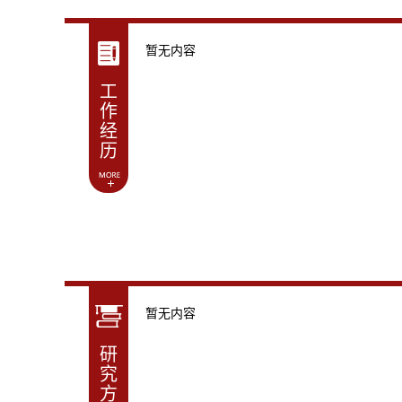
暂无内容
工
作
经
历
暂无内容
研
究
方