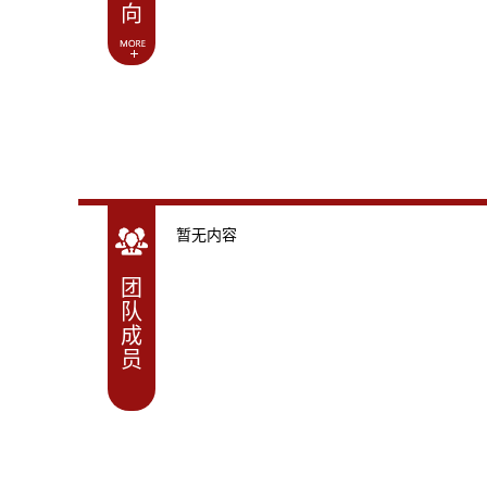
向
暂无内容
团
队
成
员