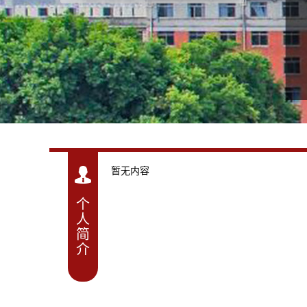
+
7
暂无内容
个
人
简
介